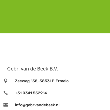
Gebr. van de Beek B.V.

Zeeweg 158, 3853LP Ermelo

+31 0341 552914

info@gebrvandebeek.nl