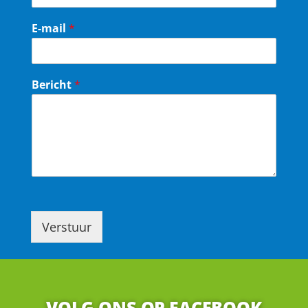
E-mail
*
Bericht
*
Verstuur
VOLG ONS OP FACEBOOK