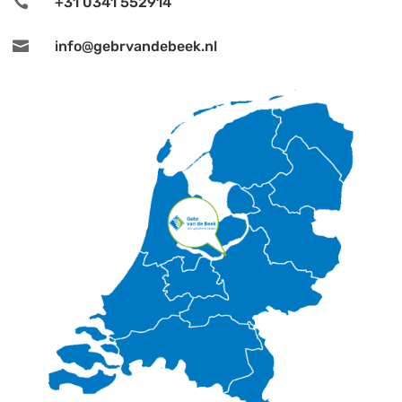

+31 0341 552914

info@gebrvandebeek.nl